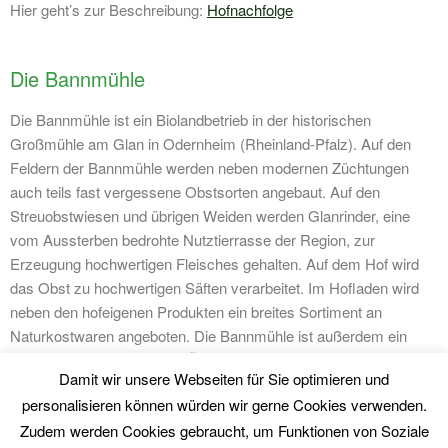
Hier geht’s zur Beschreibung:
Hofnachfolge
Die Bannmühle
Die Bannmühle ist ein Biolandbetrieb in der historischen
Großmühle am Glan in Odernheim (Rheinland-Pfalz). Auf den
Feldern der Bannmühle werden neben modernen Züchtungen
auch teils fast vergessene Obstsorten angebaut. Auf den
Streuobstwiesen und übrigen Weiden werden Glanrinder, eine
vom Aussterben bedrohte Nutztierrasse der Region, zur
Erzeugung hochwertigen Fleisches gehalten. Auf dem Hof wird
das Obst zu hochwertigen Säften verarbeitet. Im Hofladen wird
neben den hofeigenen Produkten ein breites Sortiment an
Naturkostwaren angeboten. Die Bannmühle ist außerdem ein
Demonstrationsbetrieb
für Ökologischen Landbau. Kommen Sie
Damit wir unsere Webseiten für Sie optimieren und
vorbei und genießen Sie die Idylle unseres Anwesens direkt am
personalisieren können würden wir gerne Cookies verwenden.
Ufer des Glans. Neben zwei Ferienwohnungen steht auch ein
Zudem werden Cookies gebraucht, um Funktionen von Soziale
Tagungshaus für größere Gruppen zur Verfügung.