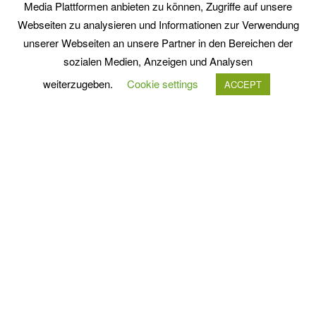
Media Plattformen anbieten zu können, Zugriffe auf unsere
Webseiten zu analysieren und Informationen zur Verwendung
unserer Webseiten an unsere Partner in den Bereichen der
sozialen Medien, Anzeigen und Analysen
weiterzugeben.
Cookie settings
ACCEPT
"Mir liegen Naturschutz und Landschaftspflege
am Herzen. Aus diesem Grund bauen wir
Obstsorten auf Streuobstwiesen an und halten
Glanrinder, eine regionale, bedrohte
Nutztierrasse. Selbstverständlich
naturverträglich, ohne Agrarchemikalien und
ohne Gentechnik."
Hans Pfeffer
Inhaber