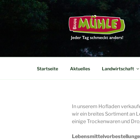
DIE BANN
Jeder Tag schmeckt anders
Startseite
Aktuelles
Landwirtschaft
In unserem Hofladen verkaufen
wir ein breites Sortiment an
einige Trockenwaren und Drog
Lebensmittelvorbestellunge