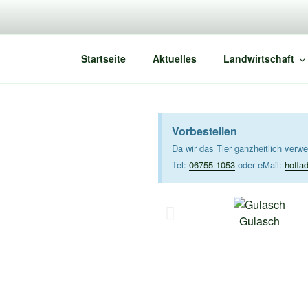
DIE BANN
Jeder Tag schmeckt anders
Startseite
Aktuelles
Landwirtschaft
Vorbestellen
Da wir das Tier ganzheitlich verw
Tel:
06755 1053
oder eMail:
hofl
Gulasch