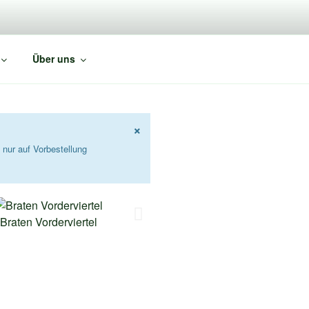
Über uns
×
 nur auf Vorbestellung
Braten Vorderviertel
Braten Hinterviertel